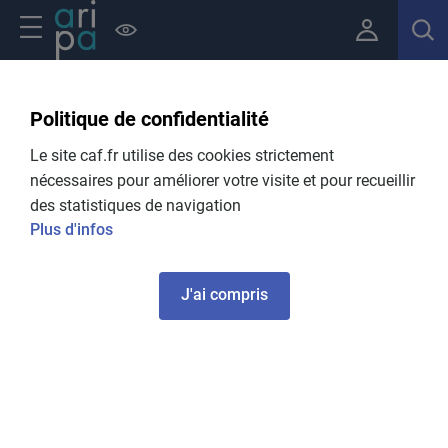
Aller au contenu principal
Navigation principale
Politique de confidentialité
Fil d'Ariane
Accueil Usagers
Actualites
Le site caf.fr utilise des cookies strictement
nécessaires pour améliorer votre visite et pour recueillir
des statistiques de navigation
Toutes nos actualités
Plus d'infos
Transmettre un document
J'ai compris
Une nouvelle fonctionnalité est disponible depuis votre
espace usager !
19.09.2025
LIRE L'ARTICLE